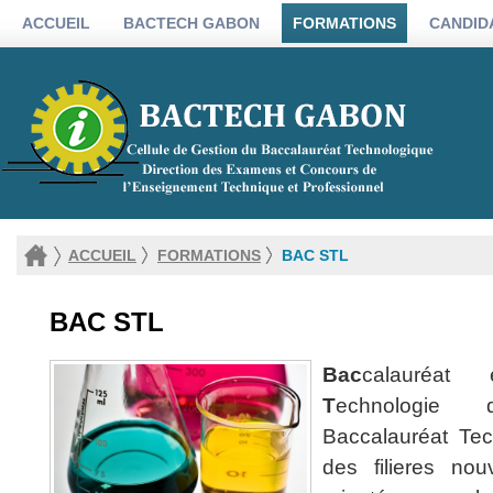
ACCUEIL
BACTECH GABON
FORMATIONS
CANDID
ACCUEIL
FORMATIONS
BAC STL
BAC STL
Bac
calauréa
T
echnologi
Baccalauréat Te
des filieres no