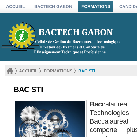
ACCUEIL
BACTECH GABON
FORMATIONS
CANDID
ACCUEIL
FORMATIONS
BAC STI
BAC STI
Bac
calauré
T
echnologies
Baccalauréa
comporte plus